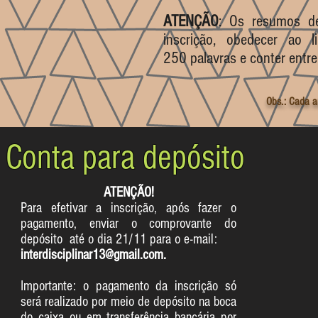
ATENÇÃO
: Os resumos de
inscrição, obedecer ao
250 palavras e conter entre
Obs.: Cada a
Conta para depósito
ATENÇÃO!
Para efetivar a inscrição, após fazer o
pagamento,
enviar o comprovante do
depósito até o dia 21/11 para o e-mail:
interdisciplinar13@gmail.com
.
Importante: o pagamento da inscrição só
será realizado por meio de depósito na boca
do caixa ou em transferência bancária por